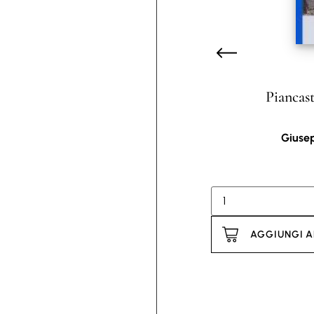
Piancast
Giusep
AGGIUNGI A