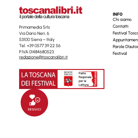
INFO
Chi siamo
Contatti
Primamedia Srls
Festival Tos
Via Dario Neri, 6
53100 Siena – Italy
Appuntamen
Tel. +39 0577 39 22 56
Parole D’auto
P.IVA 01484680523
Festival
redazione@toscanalibri.it