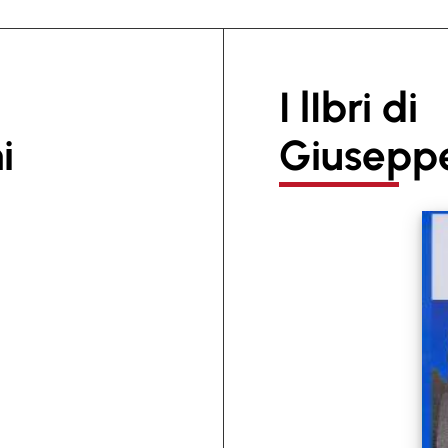
I lIbri di
i
Giuseppe