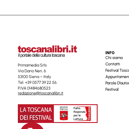
INFO
Chi siamo
Contatti
Primamedia Srls
Festival Tos
Via Dario Neri, 6
53100 Siena – Italy
Appuntamen
Tel. +39 0577 39 22 56
Parole D’auto
P.IVA 01484680523
Festival
redazione@toscanalibri.it