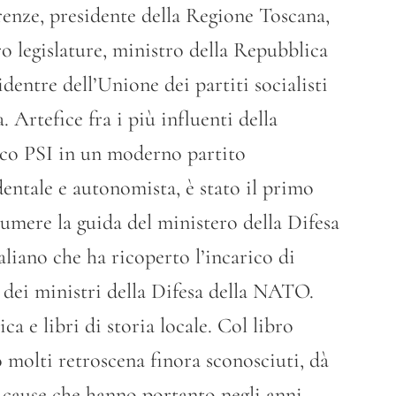
irenze, presidente della Regione Toscana,
o legislature, ministro della Repubblica
identre dell’Unione dei partiti socialisti
Artefice fra i più influenti della
ico PSI in un moderno partito
entale e autonomista, è stato il primo
ssumere la guida del ministero della Difesa
taliano che ha ricoperto l’incarico di
o dei ministri della Difesa della NATO.
ica e libri di storia locale. Col libro
o molti retroscena finora sconosciuti, dà
e cause che hanno portanto negli anni