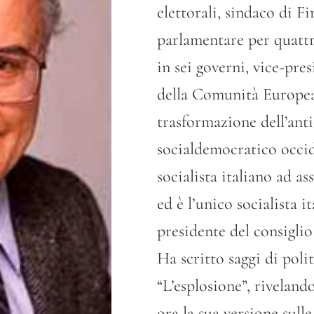
elettorali, sindaco di F
parlamentare per quattr
in sei governi, vice-pres
della Comunità Europea. 
trasformazione dell’ant
socialdemocratico occid
socialista italiano ad a
ed è l’unico socialista i
presidente del consigli
Ha scritto saggi di polit
“L’esplosione”, riveland
ora la sua versione sull