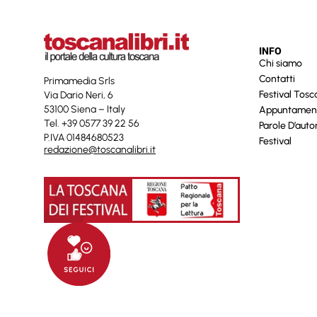
INFO
Chi siamo
Contatti
Primamedia Srls
Festival Tos
Via Dario Neri, 6
53100 Siena – Italy
Appuntamen
Tel. +39 0577 39 22 56
Parole D’auto
P.IVA 01484680523
Festival
redazione@toscanalibri.it