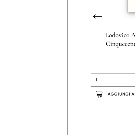
Lodovico An
Cinquecent
AGGIUNGI A