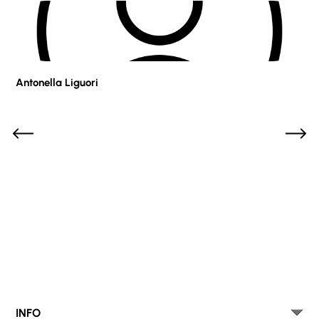
Antonella Liguori
Pie
INFO