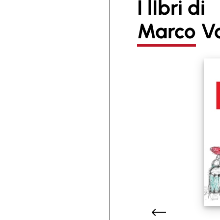
I lIbri di
Marco V