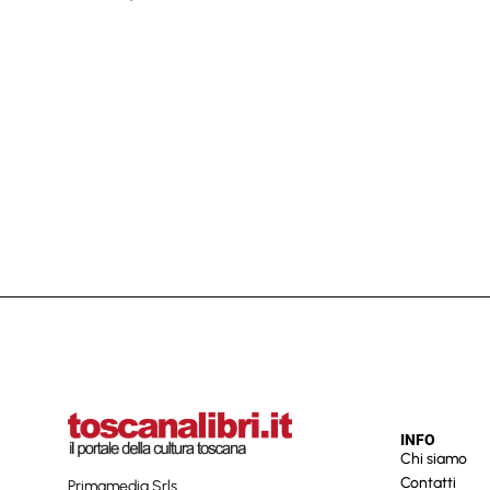
INFO
Chi siamo
Contatti
Primamedia Srls