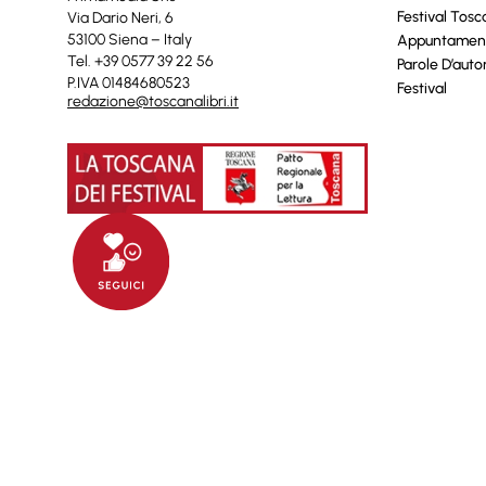
Festival Tos
Via Dario Neri, 6
53100 Siena – Italy
Appuntamen
Tel. +39 0577 39 22 56
Parole D’auto
P.IVA 01484680523
Festival
redazione@toscanalibri.it
© 2025 Toscanalibri by
Quantico