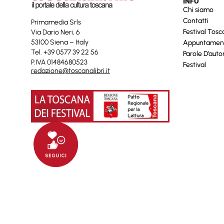
INFO
Chi siamo
Contatti
Primamedia Srls
Festival Tos
Via Dario Neri, 6
53100 Siena – Italy
Appuntamen
Tel. +39 0577 39 22 56
Parole D’auto
P.IVA 01484680523
Festival
redazione@toscanalibri.it
© 2025 Toscanalibri by
Quantico