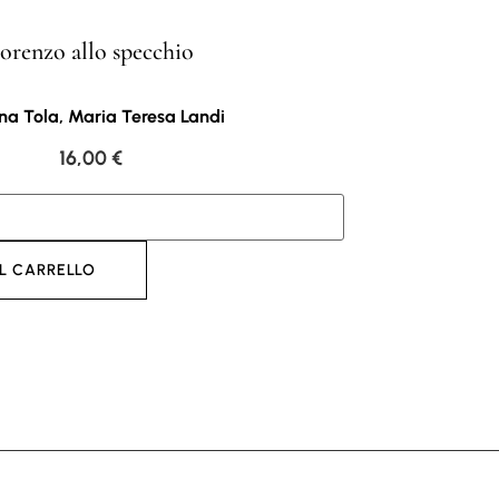
orenzo allo specchio
na Tola, Maria Teresa Landi
16,00
€
L CARRELLO
AGGI