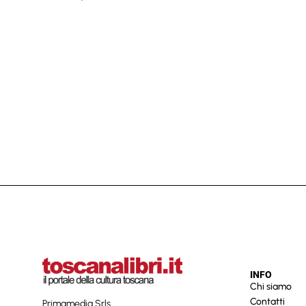
INFO
Chi siamo
Contatti
Primamedia Srls