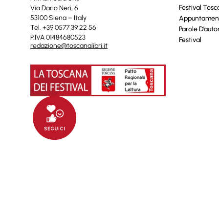
Festival Tos
Via Dario Neri, 6
53100 Siena – Italy
Appuntamen
Tel. +39 0577 39 22 56
Parole D’auto
P.IVA 01484680523
Festival
redazione@toscanalibri.it
© 2025 Toscanalibri by
Quantico