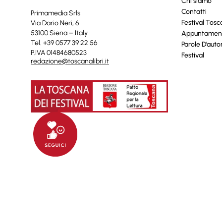
Chi siamo
Contatti
Primamedia Srls
Festival Tos
Via Dario Neri, 6
53100 Siena – Italy
Appuntamen
Tel. +39 0577 39 22 56
Parole D’auto
P.IVA 01484680523
Festival
redazione@toscanalibri.it
© 2025 Toscanalibri by
Quantico