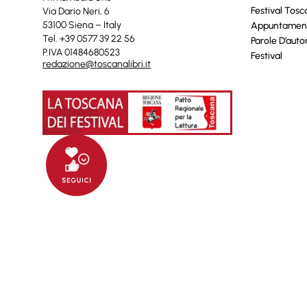
Festival Tos
Via Dario Neri, 6
53100 Siena – Italy
Appuntamen
Tel. +39 0577 39 22 56
Parole D’auto
P.IVA 01484680523
Festival
redazione@toscanalibri.it
© 2025 Toscanalibri by
Quantico