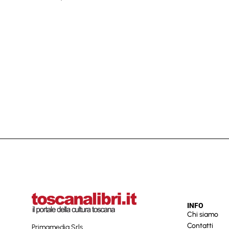
INFO
Chi siamo
Contatti
Primamedia Srls