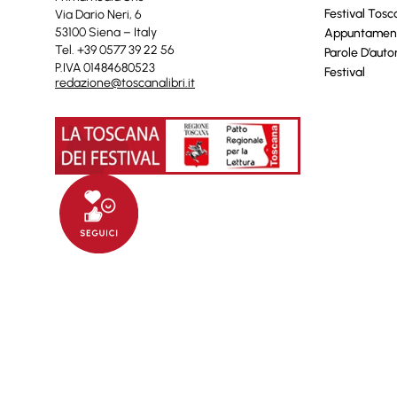
Festival Tos
Via Dario Neri, 6
53100 Siena – Italy
Appuntamen
Tel. +39 0577 39 22 56
Parole D’auto
P.IVA 01484680523
Festival
redazione@toscanalibri.it
© 2025 Toscanalibri by
Quantico