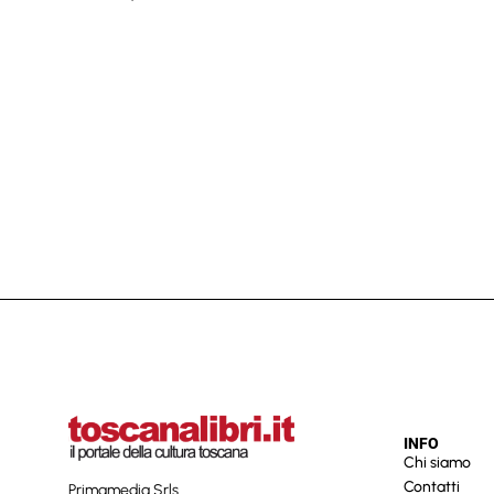
INFO
Chi siamo
Contatti
Primamedia Srls