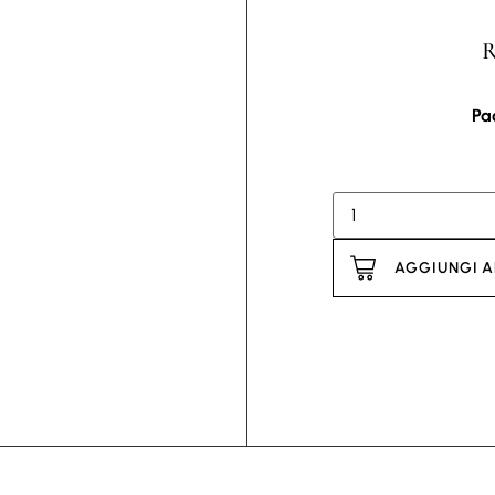
R
Pao
AGGIUNGI A