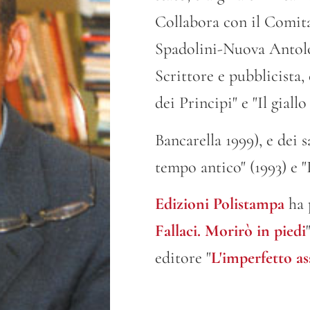
Collabora con il Comita
Spadolini-Nuova Antolo
Scrittore e pubblicista,
dei Principi" e "Il giall
Bancarella 1999), e dei s
tempo antico" (1993) e "
Edizioni Polistampa
ha 
Fallaci. Morirò in piedi
editore "
L'imperfetto as