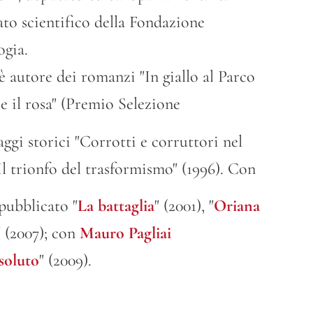
to scientifico della Fondazione
gia.
 è autore dei romanzi "In giallo al Parco
o e il rosa" (Premio Selezione
aggi storici "Corrotti e corruttori nel
Il trionfo del trasformismo" (1996). Con
pubblicato "
La battaglia
" (2001), "
Oriana
" (2007); con
Mauro Pagliai
soluto
" (2009).