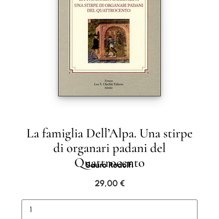
La famiglia Dell’Alpa. Una stirpe
di organari padani del
Quattrocento
Sauro Rodolfi
29,00
€