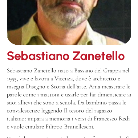
Sebastiano Zanetello
Sebastiano Zanetello nato a Bassano del Grappa nel
1955, vive e lavora a Vicenza, dove è architetto e
insegna Disegno e Storia dell’arte. Ama incastrare le
parole come i mattoni e usarle per far dimenticare ai
suoi allievi che sono a scuola. Da bambino passa le
convalescenze leggendo Il tesoro del ragazzo
italiano: impara a memoria i versi di Francesco Redi
e vuole emulare Filippo Brunelleschi.