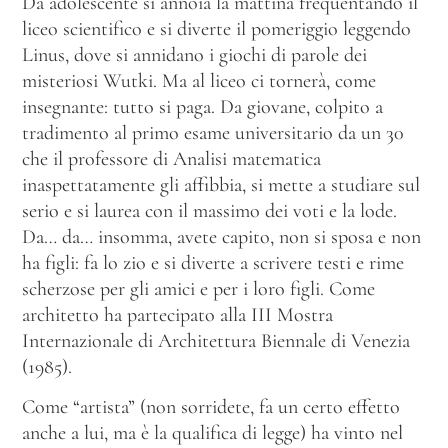
Da adolescente si annoia la mattina frequentando il
liceo scientifico e si diverte il pomeriggio leggendo
Linus, dove si annidano i giochi di parole dei
misteriosi Wutki. Ma al liceo ci tornerà, come
insegnante: tutto si paga. Da giovane, colpito a
tradimento al primo esame universitario da un 30
che il professore di Analisi matematica
inaspettatamente gli affibbia, si mette a studiare sul
serio e si laurea con il massimo dei voti e la lode.
Da… da… insomma, avete capito, non si sposa e non
ha figli: fa lo zio e si diverte a scrivere testi e rime
scherzose per gli amici e per i loro figli. Come
architetto ha partecipato alla III Mostra
Internazionale di Architettura Biennale di Venezia
(1985).
Come “artista” (non sorridete, fa un certo effetto
anche a lui, ma è la qualifica di legge) ha vinto nel