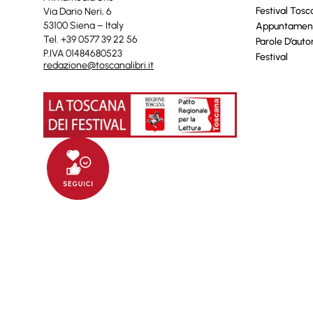
Festival Tos
Via Dario Neri, 6
53100 Siena – Italy
Appuntamen
Tel. +39 0577 39 22 56
Parole D’auto
P.IVA 01484680523
Festival
redazione@toscanalibri.it
© 2025 Toscanalibri by
Quantico