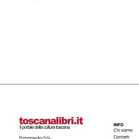
INFO
Chi siamo
Contatti
Primamedia Srls