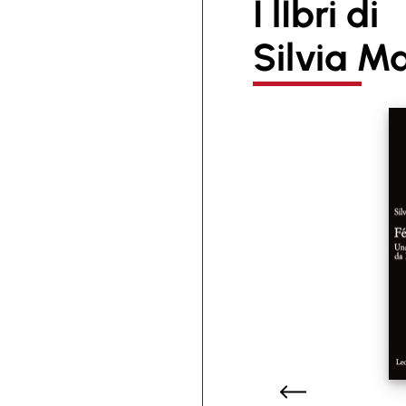
I lIbri di
Silvia M