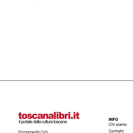
INFO
Chi siamo
Contatti
Primamedia Srls