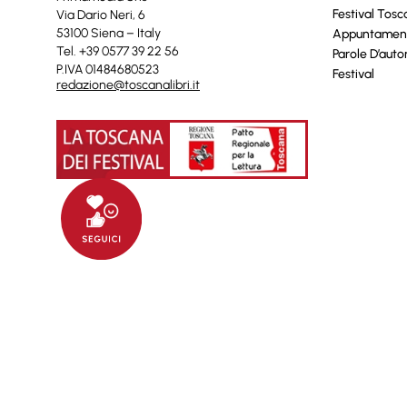
Festival Tos
Via Dario Neri, 6
53100 Siena – Italy
Appuntamen
Tel. +39 0577 39 22 56
Parole D’auto
P.IVA 01484680523
Festival
redazione@toscanalibri.it
© 2025 Toscanalibri by
Quantico