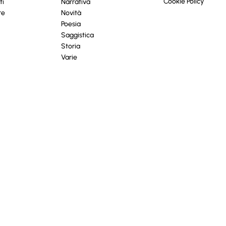
Cookie Policy
ti
Narrativa
re
Novità
Poesia
Saggistica
Storia
Varie
iva sulla raccolta
Le tue preferenze relative alla priva