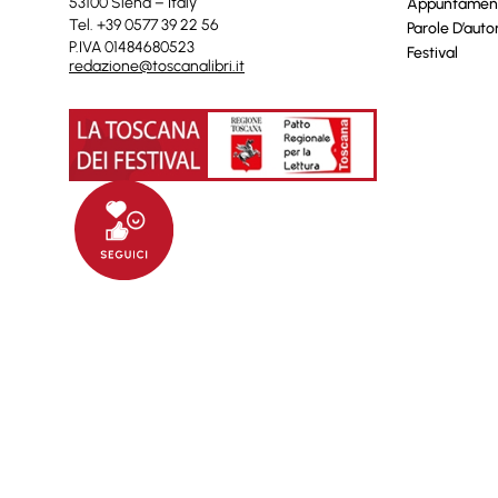
53100 Siena – Italy
Appuntamen
Tel. +39 0577 39 22 56
Parole D’auto
P.IVA 01484680523
Festival
redazione@toscanalibri.it
© 2025 Toscanalibri by
Quantico
Informat