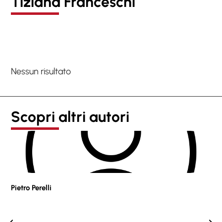
Tiziana Franceschi
Nessun risultato
Scopri altri autori
Pietro Perelli
Sof