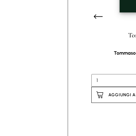
To
Tommaso D
AGGIUNGI A