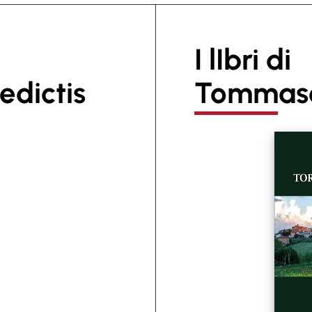
I lIbri di
dictis
Tommaso