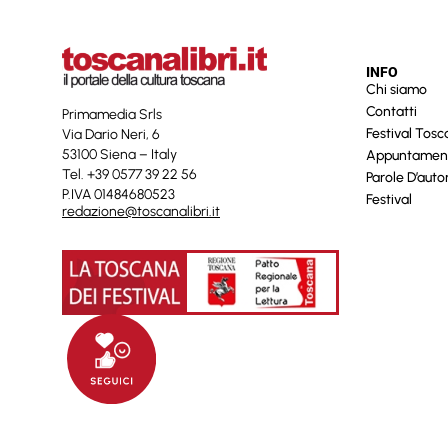
INFO
Chi siamo
Contatti
Primamedia Srls
Festival Tos
Via Dario Neri, 6
53100 Siena – Italy
Appuntamen
Tel. +39 0577 39 22 56
Parole D’auto
P.IVA 01484680523
Festival
redazione@toscanalibri.it