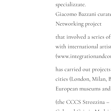
specializzate.
Giacomo Bazzani curate
Networking project
that involved a series o
with international artis
(www.integrationandcon
has carried out project
cities (London, Milan, B
European museums and g
(the CCCS Strozzina – P