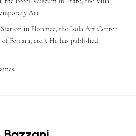
, the Pecci Museum in Prato, the Villa
emporary Art
Station in Florence, the Isola Art Center
 of Ferrara, etc.). He has published
zines.
 Bazzani