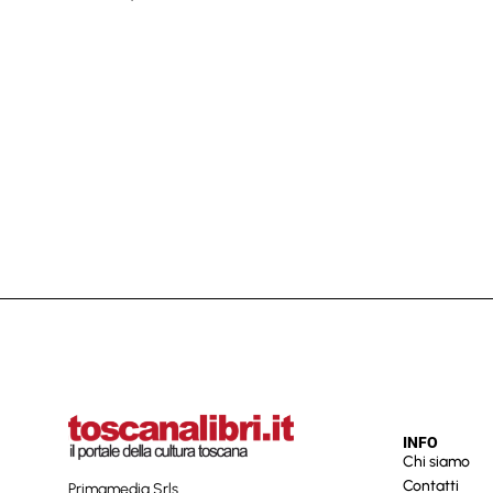
INFO
Chi siamo
Contatti
Primamedia Srls