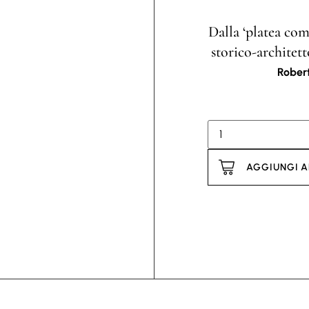
Dalla ‘platea com
storico-architet
Robert
AGGIUNGI A