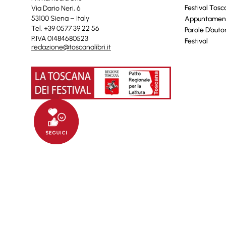
Festival Tos
Via Dario Neri, 6
53100 Siena – Italy
Appuntamen
Tel. +39 0577 39 22 56
Parole D’auto
P.IVA 01484680523
Festival
redazione@toscanalibri.it
© 2025 Toscanalibri by
Quantico